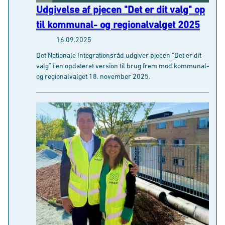
t
Det Nationale Integrationsråd udgiver pjecen ”Det er dit
Præferencer
y
valg” i en opdateret version til brug frem mod kommunal-
k
og regionalvalget 18. november 2025.
k
Statistik
e
v
Marketing
a
l
g
Tillad alle cookies
Tillad valgte cookies
Tillad kun nødvendige cookies