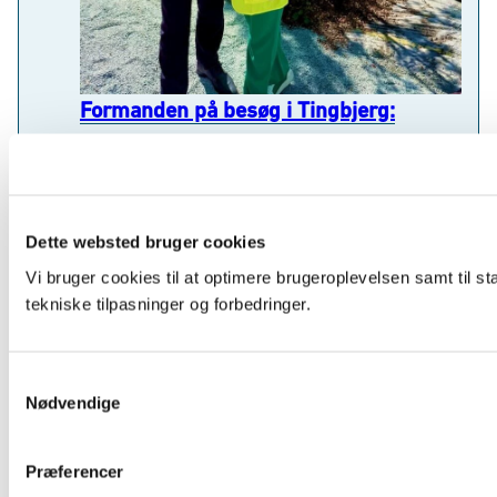
Formanden på besøg i Tingbjerg:
Lokale kræfter bygger bro og styrker
sammenhængskraften
19.06.2025
Fredag den 9. maj var formand for Det Nationale
Integrationsråd, Maria Kavita Nielsen, på besøg i bydelen
Tingbjerg i Københavns Kommune sammen med
udlændinge- og integrationsminister Kaare Dybvad...
Nyheder og medieomtale