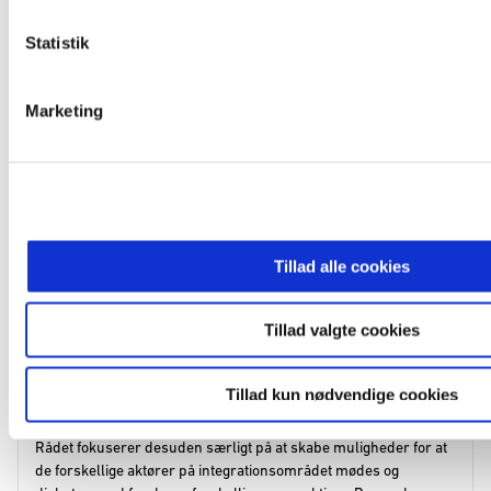
Om rådet
Det Nationale Integrationsråd bidrager til integrationsindsatsen i
Danmark igennem fokus på de gode historier, en vidensbaseret
tilgang, og ved at styrke forbindelsen mellem det politiske
niveau og det gode arbejde ude i kommunerne.
Rådet fokuserer desuden særligt på at skabe muligheder for at
de forskellige aktører på integrationsområdet mødes og
diskuterer ud fra deres forskellige perspektiver. Dermed
bidrager rådet til, at styrke vidensdeling på
integrationsområdet, ud fra et overordnet fokus på hvad der går
godt og hvordan man kan gøre det bedre.