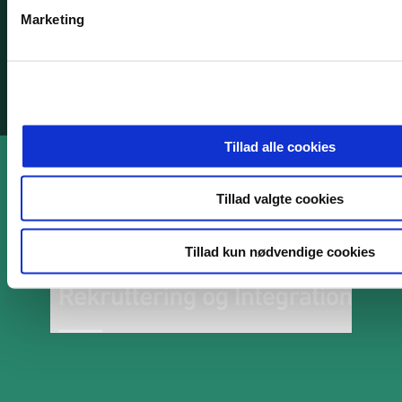
v
Marketing
a
l
Whistleblowerordning
g
Tilgængelighedserklæring
Tillad alle cookies
Tillad valgte cookies
Tillad kun nødvendige cookies