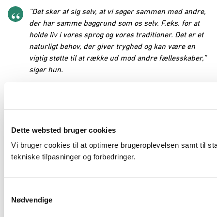
”Det sker af sig selv, at vi søger sammen med andre,
der har samme baggrund som os selv. F.eks. for at
holde liv i vores sprog og vores traditioner. Det er et
naturligt behov, der giver tryghed og kan være en
vigtig støtte til at række ud mod andre fællesskaber,”
siger hun.
Kontakten med de andre kulturer og nationaliteter i vores
lokalområde opstår ikke på samme måde af sig selv.
”Her skal der en hjælpende hånd til, f.eks. i form af en festival, der
Dette websted bruger cookies
skaber rammerne for samarbejde og kontakt,” slutter Denise
Vi bruger cookies til at optimere brugeroplevelsen samt til st
Bakholm.
tekniske tilpasninger og forbedringer.
Formålet at skabe sammenhold
S
Verdensfestivalen har til formål at give et stort antal besøgende en
Nødvendige
a
større viden om andre kulturer end deres egen og et mere positivt
m
syn på det at leve mange kulturer sammen. Verdensfestivalen