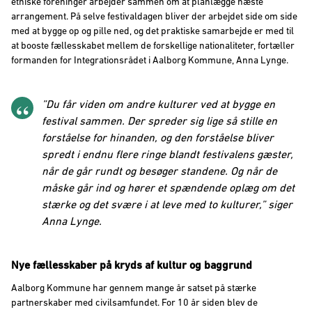
etniske foreninger arbejder sammen om at planlægge næste
arrangement. På selve festivaldagen bliver der arbejdet side om side
med at bygge op og pille ned, og det praktiske samarbejde er med til
at booste fællesskabet mellem de forskellige nationaliteter, fortæller
formanden for Integrationsrådet i Aalborg Kommune, Anna Lynge.
”Du får viden om andre kulturer ved at bygge en
festival sammen. Der spreder sig lige så stille en
forståelse for hinanden, og den forståelse bliver
spredt i endnu flere ringe blandt festivalens gæster,
når de går rundt og besøger standene. Og når de
måske går ind og hører et spændende oplæg om det
stærke og det svære i at leve med to kulturer,” siger
Anna Lynge.
Nye fællesskaber på kryds af kultur og baggrund
Aalborg Kommune har gennem mange år satset på stærke
partnerskaber med civilsamfundet. For 10 år siden blev de