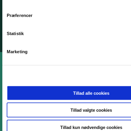
m
Cookies
t
Præferencer
y
Whistleblowerordning
k
k
Statistik
e
Tilgængelighedserklæring
v
Marketing
a
l
g
Tillad alle cookies
Tillad valgte cookies
Tillad kun nødvendige cookies