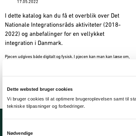
17.05.2022
I dette katalog kan du få et overblik over Det
Nationale Integrationsråds aktiviteter (2018-
2022) og anbefalinger for en vellykket
integration i Danmark.
Pjecen udgives både digitalt og fysisk. I pjecen kan man kan læse om,
hvorfor det er vigtigt som medborger i Danmark at bruge sin
stemmeret, og hvordan man helt konkret afgiver sin stemme ved et
folketingsvalg. Der er desuden et lille resumé på engelsk.
Hent publikationen
Dette websted bruger cookies
Vi bruger cookies til at optimere brugeroplevelsen samt til st
tekniske tilpasninger og forbedringer.
Behandling af personoplysninger
S
Nødvendige
a