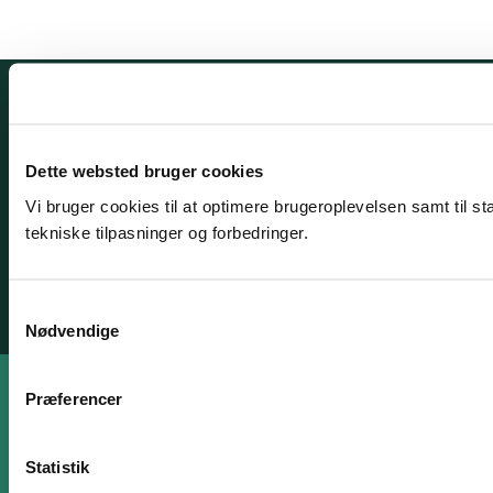
Behandling af personoplysninger
Dette websted bruger cookies
Cookies
Vi bruger cookies til at optimere brugeroplevelsen samt til st
tekniske tilpasninger og forbedringer.
Whistleblowerordning
S
Tilgængelighedserklæring
Nødvendige
a
m
t
Præferencer
y
k
k
Statistik
e