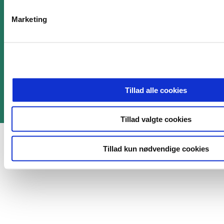
v
Marketing
a
l
g
Tillad alle cookies
Se os på LinkedIn
Tillad valgte cookies
Tillad kun nødvendige cookies