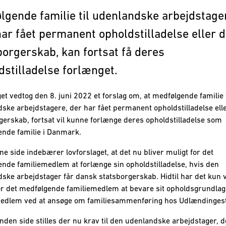
lgende familie til udenlandske arbejdstage
ar fået permanent opholdstilladelse eller 
borgerskab, kan fortsat få deres
dstilladelse forlænget.
get vedtog den 8. juni 2022 et forslag om, at medfølgende familie t
ske arbejdstagere, der har fået permanent opholdstilladelse ell
gerskab, fortsat vil kunne forlænge deres opholdstilladelse som
nde familie i Danmark.
ne side indebærer lovforslaget, at det nu bliver muligt for det
nde familiemedlem at forlænge sin opholdstilladelse, hvis den
ske arbejdstager får dansk statsborgerskab. Hidtil har det kun 
or det medfølgende familiemedlem at bevare sit opholdsgrundla
edlem ved at ansøge om familiesammenføring hos Udlændingest
nden side stilles der nu krav til den udenlandske arbejdstager, d