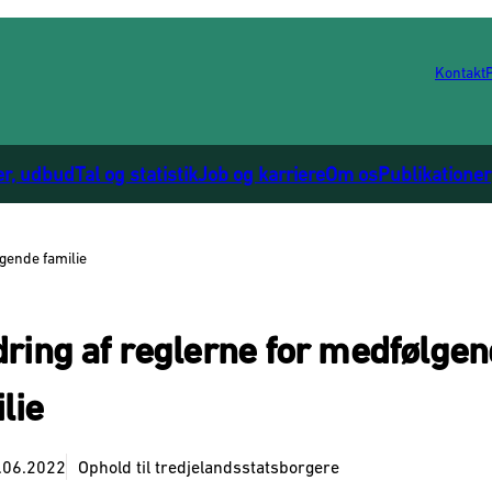
Kontakt
er, udbud
Tal og statistik
Job og karriere
Om os
Publikationer
gende familie
ring af reglerne for medfølge
lie
.06.2022
Ophold til tredjelandsstatsborgere