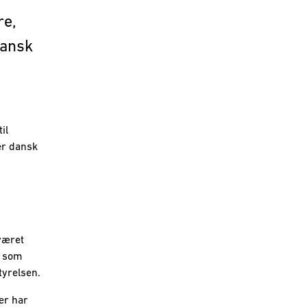
re,
dansk
il
er dansk
været
g som
yrelsen.
er har