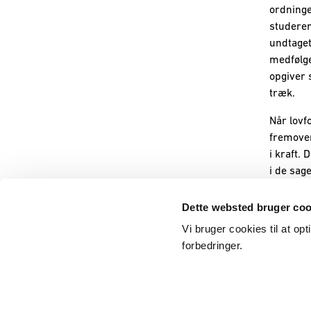
ordninge
studeren
undtaget
medfølge
opgiver 
træk.
Når lovf
fremover
i kraft. 
i de sag
Dette websted bruger coo
Vi bruger cookies til at op
forbedringer.
Behandling af personoplysninger