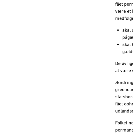
fået per
være et 
medfølge
skal 
pågæl
skal 
gæld
De øvrig
at være 
Ændringe
greencar
statsbor
fået oph
udlands
Folketin
permanen