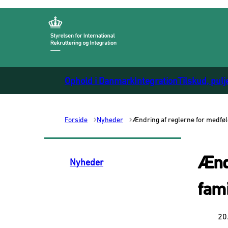
Gå til forsiden
Ophold i Danmark
Integration
Tilskud, pulj
Forside
Nyheder
Ændring af reglerne for medføl
Ænd
Nyheder
fami
20