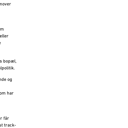
emover
om
eller
e
es bopæl,
politik.
nde og
som har
r får
st track-