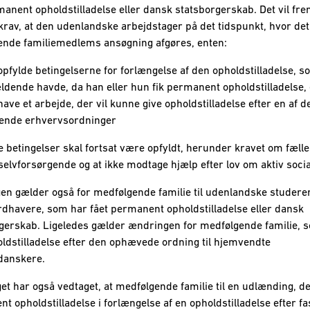
manent opholdstilladelse eller dansk statsborgerskab. Det vil fr
krav, at den udenlandske arbejdstager på det tidspunkt, hvor det
nde familiemedlems ansøgning afgøres, enten:
opfylde betingelserne for forlængelse af den opholdstilladelse, s
dende havde, da han eller hun fik permanent opholdstilladelse, 
have et arbejde, der vil kunne give opholdstilladelse efter en af d
ende erhvervsordninger
e betingelser skal fortsat være opfyldt, herunder kravet om fæll
selvforsørgende og at ikke modtage hjælp efter lov om aktiv social
n gælder også for medfølgende familie til udenlandske studere
dhavere, som har fået permanent opholdstilladelse eller dansk
gerskab. Ligeledes gælder ændringen for medfølgende familie, 
oldstilladelse efter den ophævede ordning til hjemvendte
danskere.
get har også vedtaget, at medfølgende familie til en udlænding, de
t opholdstilladelse i forlængelse af en opholdstilladelse efter fa