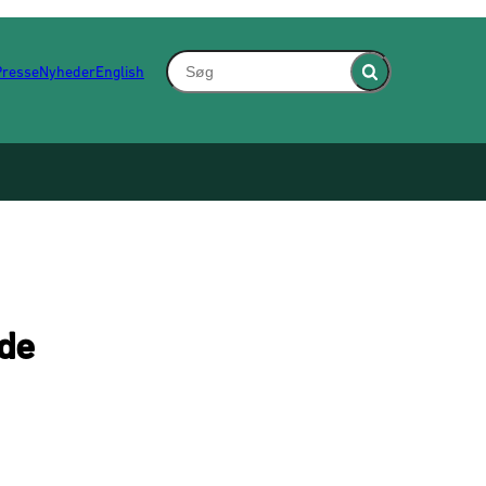
Søg - Indsæt søgeord for at søge på hjem
Presse
Nyheder
English
Fold søgefelt ind
nde