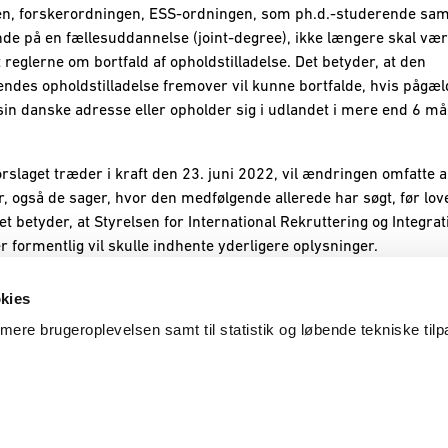
n, forskerordningen, ESS-ordningen, som ph.d.-studerende sam
de på en fællesuddannelse (joint-degree), ikke længere skal væ
 reglerne om bortfald af opholdstilladelse. Det betyder, at den
ndes opholdstilladelse fremover vil kunne bortfalde, hvis pågæ
sin danske adresse eller opholder sig i udlandet i mere end 6 må
orslaget træder i kraft den 23. juni 2022, vil ændringen omfatte a
, også de sager, hvor den medfølgende allerede har søgt, før lov
Det betyder, at Styrelsen for International Rekruttering og Integrat
er formentlig vil skulle indhente yderligere oplysninger.
kies
timere brugeroplevelsen samt til statistik og løbende tekniske til
Cookies
Whistleblowerordning