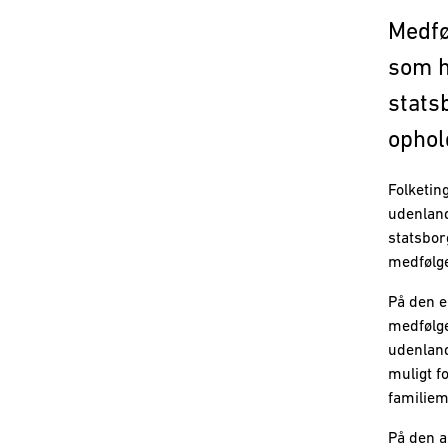
Medfø
som h
stats
ophol
Folketin
udenland
statsbor
medfølge
På den e
medfølge
udenland
muligt f
familiem
På den a