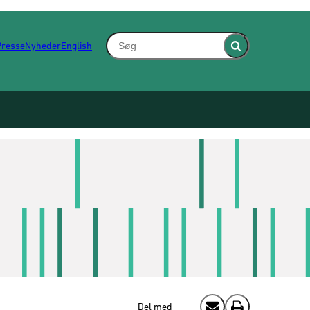
Søg - Indsæt søgeord for at søge på hjem
Presse
Nyheder
English
Fold søgefelt ind
Del med