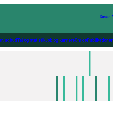
Kontakt
er, udbud
Tal og statistik
Job og karriere
Om os
Publikationer