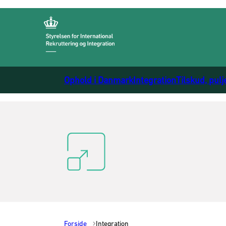
Gå til forsiden
Ophold i Danmark
Integration
Tilskud, pulj
Forside
Integration