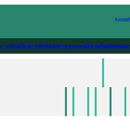
Kontakt
er, udbud
Tal og statistik
Job og karriere
Om os
Publikationer