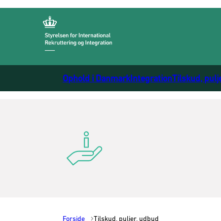
Gå til forsiden
Ophold i Danmark
Integration
Tilskud, pulj
Forside
Tilskud, puljer, udbud