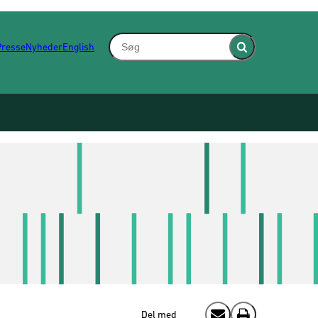
Søg - Indsæt søgeord for at søge på hjem
Presse
Nyheder
English
Fold søgefelt ind
Del med