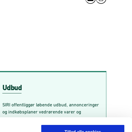
Send email
Print
Udbud
Udbud
SIRI offentliggør løbende udbud, annonceringer
og indkøbsplaner vedrørende varer og
tjenesteydelser.
Tillad alle cookies