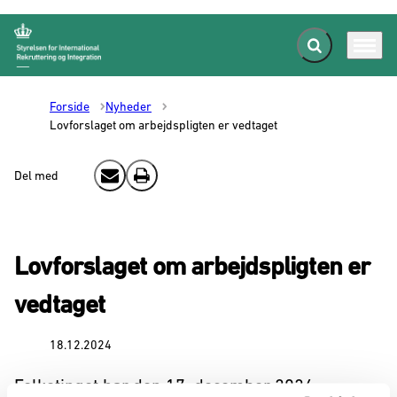
Fold søgefelt ud
Menu
Gå til forsiden
Forside
Nyheder
Lovforslaget om arbejdspligten er vedtaget
Del med
Send email
Print
Lovforslaget om arbejdspligten er
vedtaget
18.12.2024
Folketinget har den 17. december 2024