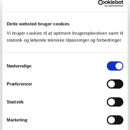
vedtaget lovforslag om en ny arbejdspligt.
Loven træder i kraft den 1. januar 2025 og offentliggøres på
Dette websted bruger cookies
Retsinformation.dk mellem jul og nytår 2024. Der indføres
arbejdspligt for personer, som ikke opfylder opholds- og
Vi bruger cookies til at optimere brugeroplevelsen samt til
beskæftigelseskravet i kontanthjælpssystemet, og som skal have en
statistik og løbende tekniske tilpasninger og forbedringer.
beskæftigelses-/integrationsindsats.
Borgere omfattet af arbejdspligten skal deltage i en
beskæftigelsesrettet indsats i op til 37 timer om ugen. Det kan fx være
S
i tilbud om virksomhedspraktik, nytteindsats, løntilskudsjob og tilbud
Nødvendige
a
om vejledning og opkvalificering i begrænset omfang. For udlændinge
m
omfattet af integrationsloven vil arbejdspligten også omfatte
t
Præferencer
danskuddannelse.
y
Lovforslaget indebærer, at kommunerne løbende tilrettelægger
k
indsatsen under hensyn til borgerens helbredsmæssige situation.
k
Statistik
Timetallet kan nedsættes efter en konkret vurdering. Forslaget
e
medfører ændringer i integrationsloven, hvor selvforsørgelses- og
v
hjemrejseprogrammet omdøbes til introduktionsprogrammet, og der
Marketing
a
indføres arbejdspligt for flygtninge og familiesammenførte.
l