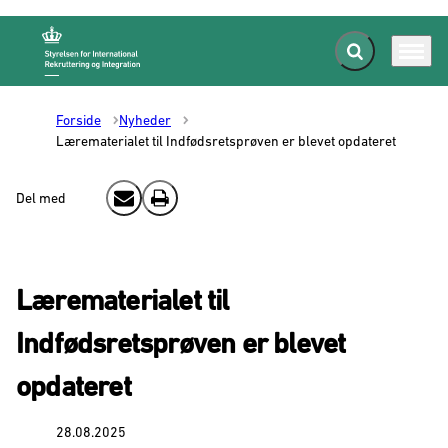
Fold søgefelt ud
Menu
Gå til forsiden
Forside
Nyheder
Lærematerialet til Indfødsretsprøven er blevet opdateret
Del med
Send email
Print
Lærematerialet til
Indfødsretsprøven er blevet
opdateret
28.08.2025