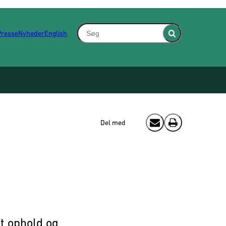
Søg - Indsæt søgeord for at søge på hjem
Presse
Nyheder
English
Fold søgefelt ind
Del med
Send email
Print
gt ophold og