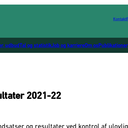
Kontakt
er, udbud
Tal og statistik
Job og karriere
Om os
Publikationer
2
ultater 2021-22
ndsatser og resultater ved kontrol af ulovli